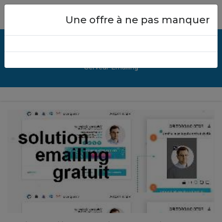
Close
Une offre à ne pas manquer
💻 Service Emailing
Serveur-Emailing